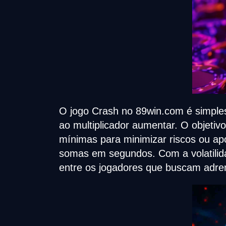
O jogo Crash no 89win.com é simple
ao multiplicador aumentar. O objetivo
mínimas para minimizar riscos ou ap
somas em segundos. Com a volatilida
entre os jogadores que buscam adre