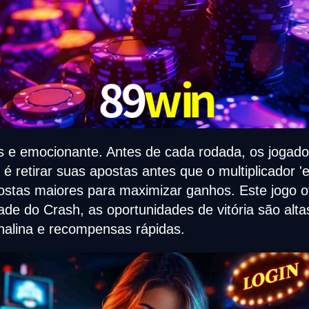
s e emocionante. Antes de cada rodada, os jogad
 é retirar suas apostas antes que o multiplicador '
ostas maiores para maximizar ganhos. Este jogo 
de do Crash, as oportunidades de vitória são alta
nalina e recompensas rápidas.