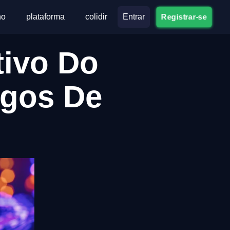
no
plataforma
colidir
Entrar
Registrar-se
tivo Do
ogos De