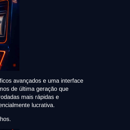
áficos avançados e uma interface
itmos de última geração que
rodadas mais rápidas e
ncialmente lucrativa.
nhos.