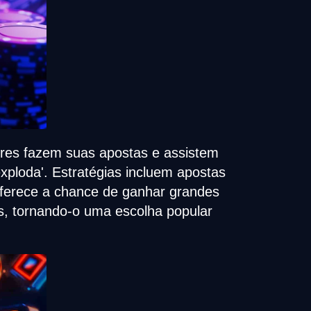
ores fazem suas apostas e assistem
exploda'. Estratégias incluem apostas
oferece a chance de ganhar grandes
s, tornando-o uma escolha popular