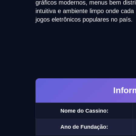
gráficos modernos, menus bem distrib
intuitiva e ambiente limpo onde cada
jogos eletrônicos populares no país.
Infor
Nome do Cassino:
Ano de Fundação: