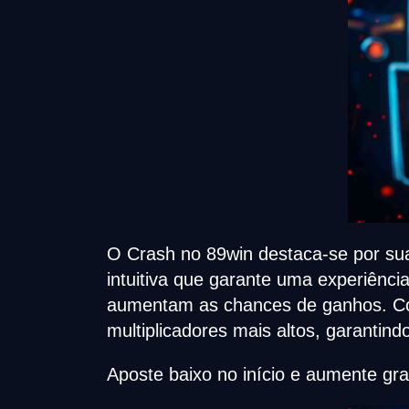
O Crash no 89win destaca-se por suas
intuitiva que garante uma experiênci
aumentam as chances de ganhos. C
multiplicadores mais altos, garantin
Aposte baixo no início e aumente gra