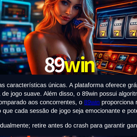
 características únicas. A plataforma oferece gr
a de jogo suave. Além disso, o 89win possui algor
omparado aos concorrentes, o
89win
proporciona 
do que cada sessão de jogo seja emocionante e pote
dualmente; retire antes do crash para garantir ga