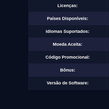
Licenças:
Países Disponíveis:
Idiomas Suportados:
Moeda Aceita:
Código Promocional:
Bônus:
Versão de Software: