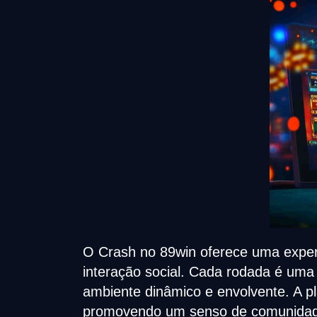
O Crash no 89win oferece uma exper
interação social. Cada rodada é uma
ambiente dinâmico e envolvente. A pl
promovendo um senso de comunidad