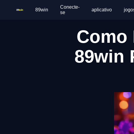
Conecte-
89win
aplicativo
jogo
se
Como B
89win 