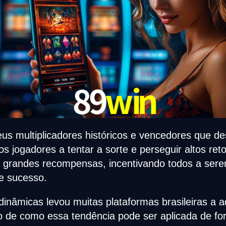
s multiplicadores históricos e vencedores que des
 jogadores a tentar a sorte e perseguir altos ret
 grandes recompensas, incentivando todos a sere
de sucesso.
dinâmicas levou muitas plataformas brasileiras a 
 de como essa tendência pode ser aplicada de for