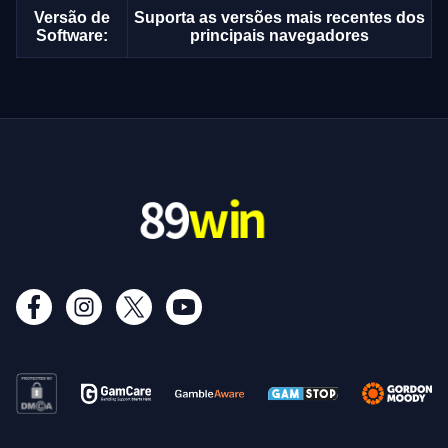
Versão de
Suporta as versões mais recentes dos
Software:
principais navegadores