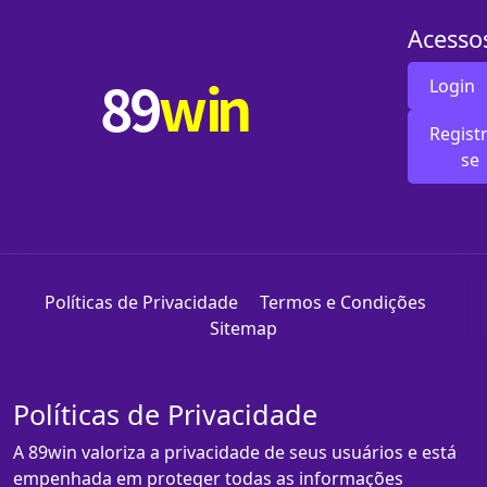
Acesso
Login
Registr
se
Políticas de Privacidade
Termos e Condições
Sitemap
Políticas de Privacidade
A 89win valoriza a privacidade de seus usuários e está
empenhada em proteger todas as informações