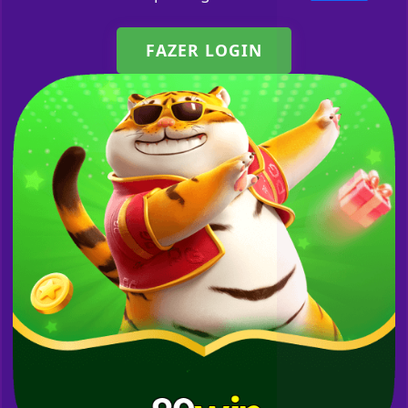
FAZER LOGIN