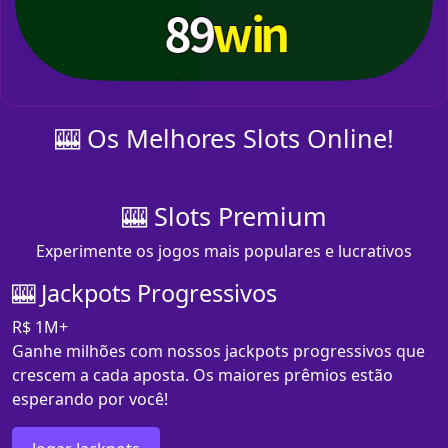
🎰 Os Melhores Slots Online!
🎰 Slots Premium
Experimente os jogos mais populares e lucrativos
🎰 Jackpots Progressivos
R$ 1M+
Ganhe milhões com nossos jackpots progressivos que
crescem a cada aposta. Os maiores prêmios estão
esperando por você!