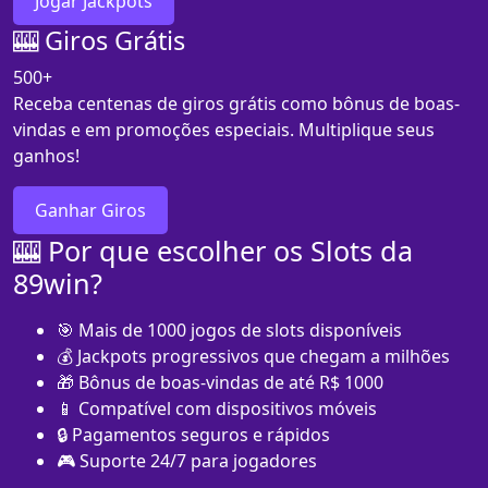
Jogar Jackpots
🎰 Giros Grátis
500+
Receba centenas de giros grátis como bônus de boas-
vindas e em promoções especiais. Multiplique seus
ganhos!
Ganhar Giros
🎰 Por que escolher os Slots da
89win?
🎯 Mais de 1000 jogos de slots disponíveis
💰 Jackpots progressivos que chegam a milhões
🎁 Bônus de boas-vindas de até R$ 1000
📱 Compatível com dispositivos móveis
🔒 Pagamentos seguros e rápidos
🎮 Suporte 24/7 para jogadores