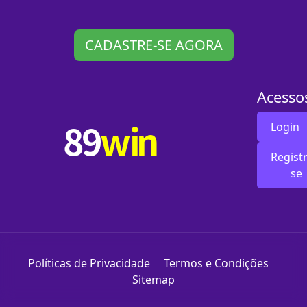
CADASTRE-SE AGORA
Acesso
Login
Registr
se
Políticas de Privacidade
Termos e Condições
Sitemap