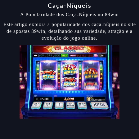
Caça-Níqueis
A Popularidade dos Caça-Níqueis no 89win
Este artigo explora a popularidade dos caça-níqueis no site
de apostas 89win, detalhando sua variedade, atração e a
evolução do jogo online.