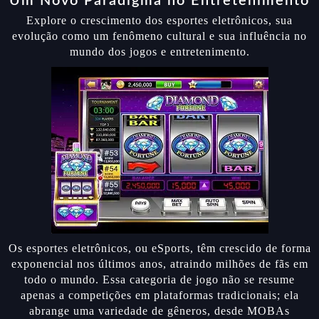
Um Novo Paradigma no Entretenimento
Explore o crescimento dos esportes eletrônicos, sua
evolução como um fenômeno cultural e sua influência no
mundo dos jogos e entretenimento.
Os esportes eletrônicos, ou eSports, têm crescido de forma
exponencial nos últimos anos, atraindo milhões de fãs em
todo o mundo. Essa categoria de jogo não se resume
apenas a competições em plataformas tradicionais; ela
abrange uma variedade de gêneros, desde MOBAs