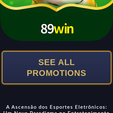
SEE ALL
PROMOTIONS
A Ascensão dos Esportes Eletrônicos: