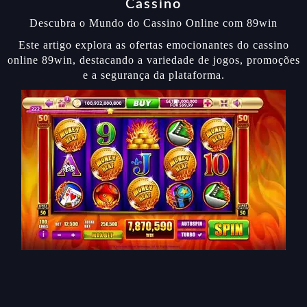
Cassino
Descubra o Mundo do Cassino Online com 89win
Este artigo explora as ofertas emocionantes do cassino
online 89win, destacando a variedade de jogos, promoções
e a segurança da plataforma.