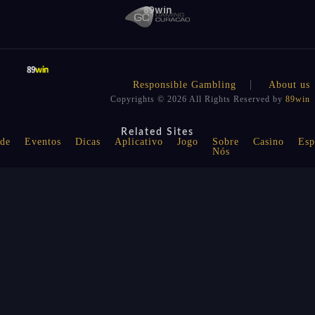
Responsible Gambling
About us
Copyrights © 2026 All Rights Reserved by
89win
Related Sites
de
Eventos
Dicas
Aplicativo
Jogo
Sobre
Casino
Esp
Nós