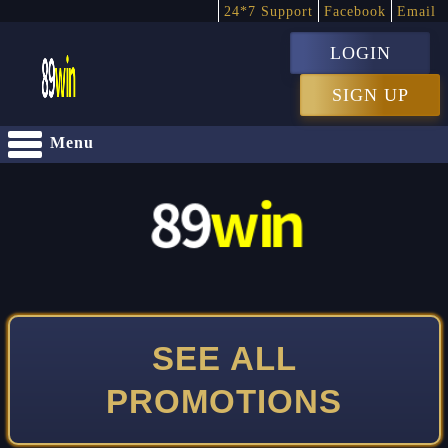
24*7 Support
Facebook
Email
LOGIN
SIGN UP
Menu
SEE ALL
PROMOTIONS