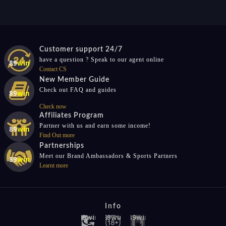
Customer support 24/7
have a question ? Speak to our agent online
Contact CS
New Member Guide
Check out FAQ and guides
Check now
Affiliates Program
Partner with us and earn some income!
Find Out more
Partnerships
Meet our Brand Ambassadors & Sports Partners
Learnt more
Info