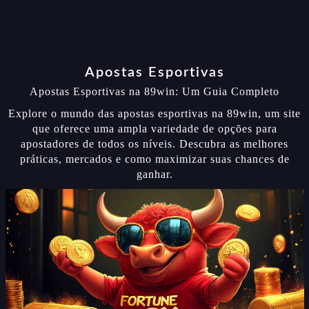
Apostas Esportivas
Apostas Esportivas na 89win: Um Guia Completo
Explore o mundo das apostas esportivas na 89win, um site
que oferece uma ampla variedade de opções para
apostadores de todos os níveis. Descubra as melhores
práticas, mercados e como maximizar suas chances de
ganhar.