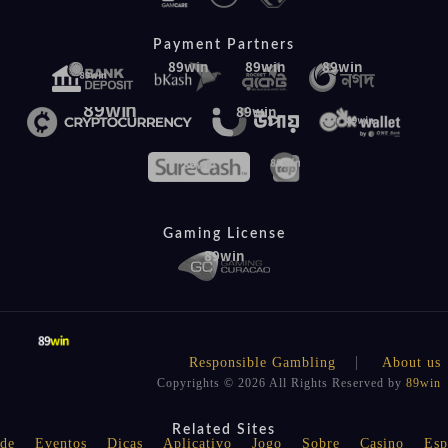
Payment Partners
Gaming License
Responsible Gambling
About us
Copyrights © 2026 All Rights Reserved by
89win
Related Sites
de
Eventos
Dicas
Aplicativo
Jogo
Sobre
Casino
Esp